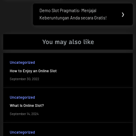
Post:
Demo Slot Pragmatis: Menjajal
Next
❯
Keberuntungan Anda secara Gratis!
Post:
You may also like
Uncategorized
How to Enjoy an Online Slot
September 30, 2022
Uncategorized
What Is Online Slot?
September 14, 2024
Uncategorized