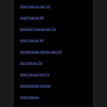
togel macau hari ini
togel macau 5d
keluaran macau hari ini
togel macau 4d
pengeluaran macau hari ini
toto macau 5d
data macau hari ini
pengeluaran macau
togel macau