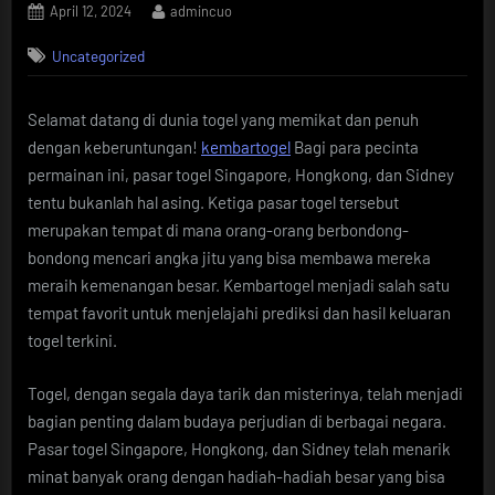
Posted
By
April 12, 2024
admincuo
on
Uncategorized
Selamat datang di dunia togel yang memikat dan penuh
dengan keberuntungan!
kembartogel
Bagi para pecinta
permainan ini, pasar togel Singapore, Hongkong, dan Sidney
tentu bukanlah hal asing. Ketiga pasar togel tersebut
merupakan tempat di mana orang-orang berbondong-
bondong mencari angka jitu yang bisa membawa mereka
meraih kemenangan besar. Kembartogel menjadi salah satu
tempat favorit untuk menjelajahi prediksi dan hasil keluaran
togel terkini.
Togel, dengan segala daya tarik dan misterinya, telah menjadi
bagian penting dalam budaya perjudian di berbagai negara.
Pasar togel Singapore, Hongkong, dan Sidney telah menarik
minat banyak orang dengan hadiah-hadiah besar yang bisa