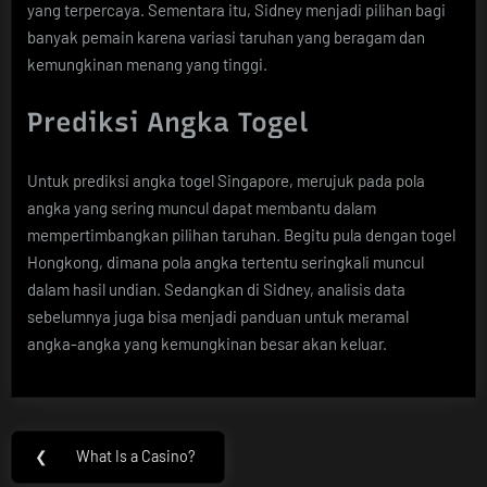
yang terpercaya. Sementara itu, Sidney menjadi pilihan bagi
banyak pemain karena variasi taruhan yang beragam dan
kemungkinan menang yang tinggi.
Prediksi Angka Togel
Untuk prediksi angka togel Singapore, merujuk pada pola
angka yang sering muncul dapat membantu dalam
mempertimbangkan pilihan taruhan. Begitu pula dengan togel
Hongkong, dimana pola angka tertentu seringkali muncul
dalam hasil undian. Sedangkan di Sidney, analisis data
sebelumnya juga bisa menjadi panduan untuk meramal
angka-angka yang kemungkinan besar akan keluar.
Post
❮
What Is a Casino?
Previous
navigation