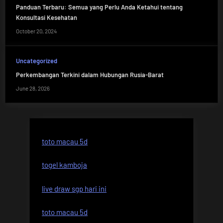
Panduan Terbaru: Semua yang Perlu Anda Ketahui tentang
Konsultasi Kesehatan
October 20, 2024
Uncategorized
Perkembangan Terkini dalam Hubungan Rusia-Barat
June 28, 2026
toto macau 5d
togel kamboja
live draw sgp hari ini
toto macau 5d