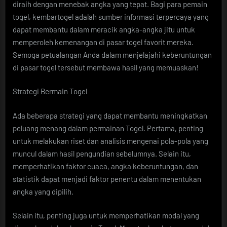
diraih dengan menebak angka yang tepat. Bagi para pemain
togel, kembartogel adalah sumber informasi terpercaya yang
dapat membantu dalam meracik angka-angka jitu untuk
memperoleh kemenangan di pasar togel favorit mereka.
Semoga petualangan Anda dalam menjelajahi keberuntungan
di pasar togel tersebut membawa hasil yang memuaskan!
Strategi Bermain Togel
Ada beberapa strategi yang dapat membantu meningkatkan
peluang menang dalam permainan Togel. Pertama, penting
untuk melakukan riset dan analisis mengenai pola-pola yang
muncul dalam hasil pengundian sebelumnya. Selain itu,
memperhatikan faktor cuaca, angka keberuntungan, dan
statistik dapat menjadi faktor penentu dalam menentukan
angka yang dipilih.
Selain itu, penting juga untuk memperhatikan modal yang