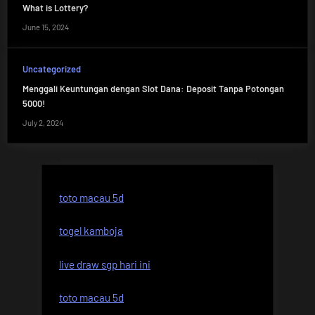
What is Lottery?
June 15, 2024
Uncategorized
Menggali Keuntungan dengan Slot Dana: Deposit Tanpa Potongan
5000!
July 2, 2024
toto macau 5d
togel kamboja
live draw sgp hari ini
toto macau 5d