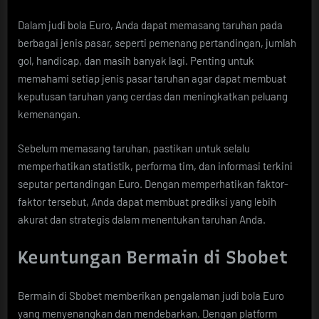
Dalam judi bola Euro, Anda dapat memasang taruhan pada
berbagai jenis pasar, seperti pemenang pertandingan, jumlah
gol, handicap, dan masih banyak lagi. Penting untuk
memahami setiap jenis pasar taruhan agar dapat membuat
keputusan taruhan yang cerdas dan meningkatkan peluang
kemenangan.
Sebelum memasang taruhan, pastikan untuk selalu
memperhatikan statistik, performa tim, dan informasi terkini
seputar pertandingan Euro. Dengan memperhatikan faktor-
faktor tersebut, Anda dapat membuat prediksi yang lebih
akurat dan strategis dalam menentukan taruhan Anda.
Keuntungan Bermain di Sbobet
Bermain di Sbobet memberikan pengalaman judi bola Euro
yang menyenangkan dan mendebarkan. Dengan platform