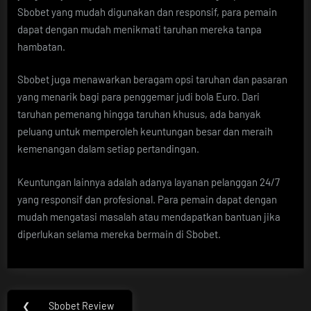
Sbobet yang mudah digunakan dan responsif, para pemain
dapat dengan mudah menikmati taruhan mereka tanpa
hambatan.
Sbobet juga menawarkan beragam opsi taruhan dan pasaran
yang menarik bagi para penggemar judi bola Euro. Dari
taruhan pemenang hingga taruhan khusus, ada banyak
peluang untuk memperoleh keuntungan besar dan meraih
kemenangan dalam setiap pertandingan.
Keuntungan lainnya adalah adanya layanan pelanggan 24/7
yang responsif dan profesional. Para pemain dapat dengan
mudah mengatasi masalah atau mendapatkan bantuan jika
diperlukan selama mereka bermain di Sbobet.
Post
❮
Sbobet Review