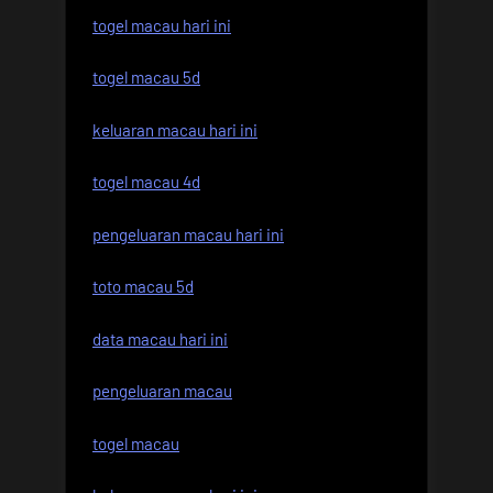
togel macau hari ini
togel macau 5d
keluaran macau hari ini
togel macau 4d
pengeluaran macau hari ini
toto macau 5d
data macau hari ini
pengeluaran macau
togel macau