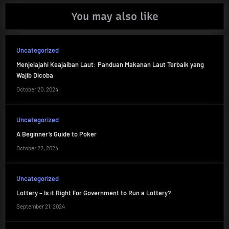
You may also like
Uncategorized
Menjelajahi Keajaiban Laut: Panduan Makanan Laut Terbaik yang
Wajib Dicoba
October 20, 2024
Uncategorized
A Beginner’s Guide to Poker
October 22, 2024
Uncategorized
Lottery – Is it Right For Government to Run a Lottery?
September 21, 2024