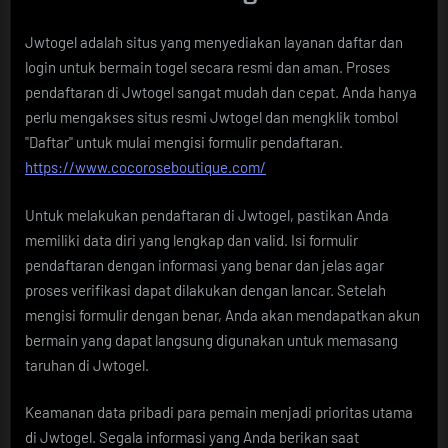
Jwtogel adalah situs yang menyediakan layanan daftar dan
login untuk bermain togel secara resmi dan aman. Proses
pendaftaran di Jwtogel sangat mudah dan cepat. Anda hanya
perlu mengakses situs resmi Jwtogel dan mengklik tombol
"Daftar" untuk mulai mengisi formulir pendaftaran.
https://www.cocoroseboutique.com/
Untuk melakukan pendaftaran di Jwtogel, pastikan Anda
memiliki data diri yang lengkap dan valid. Isi formulir
pendaftaran dengan informasi yang benar dan jelas agar
proses verifikasi dapat dilakukan dengan lancar. Setelah
mengisi formulir dengan benar, Anda akan mendapatkan akun
bermain yang dapat langsung digunakan untuk memasang
taruhan di Jwtogel.
Keamanan data pribadi para pemain menjadi prioritas utama
di Jwtogel. Segala informasi yang Anda berikan saat