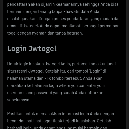
pendaftaran akan dijamin keamanannya sehingga Anda bisa
bermain dengan tenang tanpa khawatir data Anda
disalahgunakan. Dengan proses pendaftaran yang mudah dan
aman di Jwtogel, Anda dapat menikmati berbagai permainan
togel dengan nyaman dan tanpa batasan.
Login Jwtogel
Untuk login ke akun Jwtogel Anda, pertama-tama kunjungi
situs resmi Jwtogel. Setelah itu, cari tombol "Login" di
halaman utama dan klik tombol tersebut. Anda akan
diarahkan ke halaman login where you can enter your
username and password yang sudah Anda daftarkan
sebelumnya.
Pastikan untuk memasukkan informasi login Anda dengan
benar dan hati-hati agar tidak terjadi kesalahan. Setelah
berhasil login, Anda dapat langsung mulai bermain dan