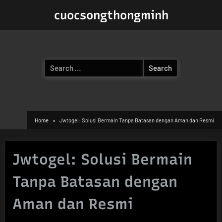
Skip
cuocsongthongminh
to
content
Search
for:
Home
Jwtogel: Solusi Bermain Tanpa Batasan dengan Aman dan Resmi
Jwtogel: Solusi Bermain
Tanpa Batasan dengan
Aman dan Resmi