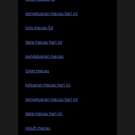
pengeluaran macau hari ini
toto macau 5d
data macau hari ini
pengeluaran macau
togel macau
keluaran macau hari ini
pengeluaran macau hari ini
data macau hari ini
result macau