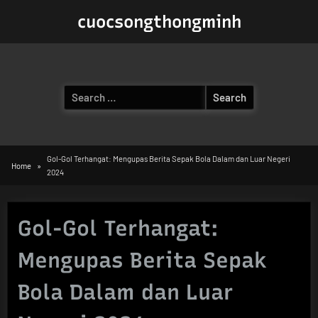
Skip
cuocsongthongminh
to
content
Search
for:
Gol-Gol Terhangat: Mengupas Berita Sepak Bola Dalam dan Luar Negeri
Home
2024
Gol-Gol Terhangat:
Mengupas Berita Sepak
Bola Dalam dan Luar