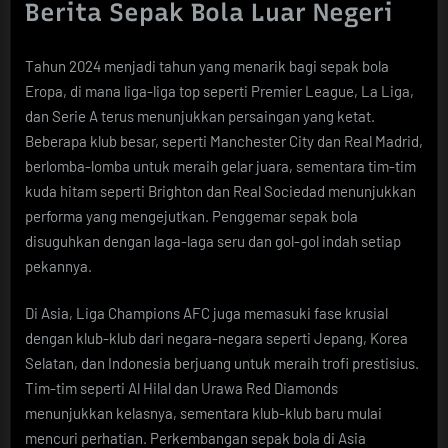
Berita Sepak Bola Luar Negeri
Tahun 2024 menjadi tahun yang menarik bagi sepak bola
Eropa, di mana liga-liga top seperti Premier League, La Liga,
dan Serie A terus menunjukkan persaingan yang ketat.
Beberapa klub besar, seperti Manchester City dan Real Madrid,
berlomba-lomba untuk meraih gelar juara, sementara tim-tim
kuda hitam seperti Brighton dan Real Sociedad menunjukkan
performa yang mengejutkan. Penggemar sepak bola
disuguhkan dengan laga-laga seru dan gol-gol indah setiap
pekannya.
Di Asia, Liga Champions AFC juga memasuki fase krusial
dengan klub-klub dari negara-negara seperti Jepang, Korea
Selatan, dan Indonesia berjuang untuk meraih trofi prestisius.
Tim-tim seperti Al Hilal dan Urawa Red Diamonds
menunjukkan kelasnya, sementara klub-klub baru mulai
mencuri perhatian. Perkembangan sepak bola di Asia