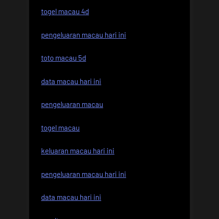
togel macau 4d
pengeluaran macau hari ini
toto macau 5d
data macau hari ini
pengeluaran macau
togel macau
keluaran macau hari ini
pengeluaran macau hari ini
data macau hari ini