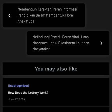
Post
Membangun Karakter: Peran Informasi
Previous
navigation
❮
Pendidikan Dalam Membentuk Moral
Post:
Anak Muda
Melindungi Pantai: Peran Vital Hutan
Next
Mangrove untuk Ekosistem Laut dan
❯
Post:
Masyarakat
You may also like
Uncategorized
How Does the Lottery Work?
June 22, 2024