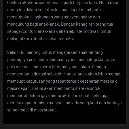
bahkan aktivitas sederhana seperti berjalan kaki. Melibatkan
orang tua dalam kegiatan ini juga dapat membantu
menciptakan lingkungan yang menyenangkan dan
mendukung bagi anak-anak. Dengan kehadiran orang tua
sebagai contoh, anak-anak akan lebih termotivasi untuk
melanjutkan rutinitas sehat mereka.
Selain itu, penting untuk mengajarkan anak tentang
pentingnya pola hidup seimbang yang mencakup olahraga,
pola makan sehat, serta istirahat yang cukup. Dengan
memberikan edukasi sejak dini, anak-anak akan lebih mampu
membuat keputusan yang tepat terkait kesehatan mereka di
masa depan. Hal ini akan membantu mereka untuk
mempertahankan gaya hidup aktif dan sehat, sehingga
mereka dapat tumbuh menjadi individu yang kuat dan berdaya
saing tinggi di masyarakat.