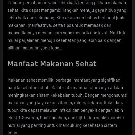
Dengan pemahaman yang lebih baik tentang pilihan makanan
sehat, kita dapat mengambil langkah menuju gaya hidup yang
lebih baik dan seimbang. Kita akan membahas berbagai jenis
makanan, manfaatnya, serta tips untuk memasak dan
menyajikannya dengan cara yang menarik dan lezat. Mari kita
mulai perjalanan menuju kesehatan yang lebih baik dengan
pilihan makanan yang tepat.
Manfaat Makanan Sehat
Makanan sehat memiliki berbagai manfaat yang signifikan
bagi kesehatan tubuh. Salah satu manfaat utamanya adalah
meningkatkan sistem kekebalan tubuh. Dengan mengonsumsi
makanan yang kaya akan vitamin, mineral, dan antioksidan,
tubuh kita dapat melawan infeksi dan penyakit dengan lebih
efektif. Sayuran, buah-buahan, dan biji-bijian adalah sumber
nutrisi yang penting untuk mendukung kesehatan sistem
imun.