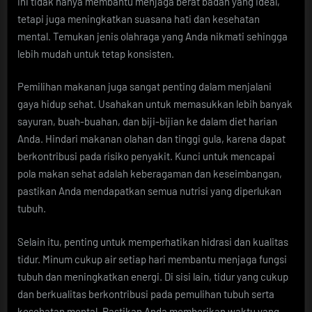
ini tidak hanya membantu menjaga berat badan yang ideal,
tetapi juga meningkatkan suasana hati dan kesehatan
mental. Temukan jenis olahraga yang Anda nikmati sehingga
lebih mudah untuk tetap konsisten.
Pemilihan makanan juga sangat penting dalam menjalani
gaya hidup sehat. Usahakan untuk memasukkan lebih banyak
sayuran, buah-buahan, dan biji-bijian ke dalam diet harian
Anda. Hindari makanan olahan dan tinggi gula, karena dapat
berkontribusi pada risiko penyakit. Kunci untuk mencapai
pola makan sehat adalah keberagaman dan keseimbangan,
pastikan Anda mendapatkan semua nutrisi yang diperlukan
tubuh.
Selain itu, penting untuk memperhatikan hidrasi dan kualitas
tidur. Minum cukup air setiap hari membantu menjaga fungsi
tubuh dan meningkatkan energi. Di sisi lain, tidur yang cukup
dan berkualitas berkontribusi pada pemulihan tubuh serta
kesehatan mental. Pastikan Anda memberikan waktu yang