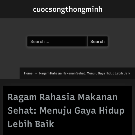
Skip
cuocsongthongminh
to
content
Search
for:
Home
Ragam Rahasia Makanan Sehat: Menuju Gaya Hidup Lebih Baik
Ragam Rahasia Makanan
Sehat: Menuju Gaya Hidup
Lebih Baik