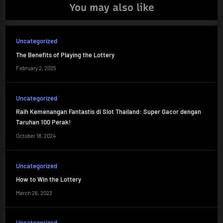
You may also like
Uncategorized
The Benefits of Playing the Lottery
February 2, 2025
Uncategorized
Raih Kemenangan Fantastis di Slot Thailand: Super Gacor dengan
Taruhan 100 Perak!
October 18, 2024
Uncategorized
How to Win the Lottery
March 26, 2023
Uncategorized