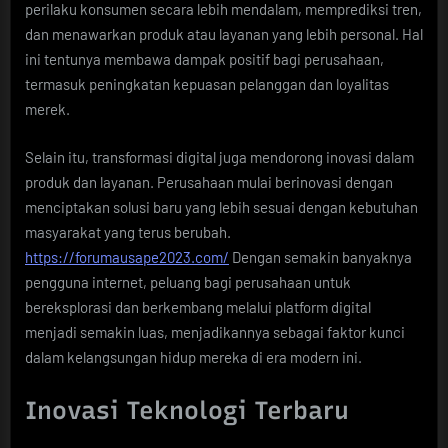
perilaku konsumen secara lebih mendalam, memprediksi tren,
dan menawarkan produk atau layanan yang lebih personal. Hal
ini tentunya membawa dampak positif bagi perusahaan,
termasuk peningkatan kepuasan pelanggan dan loyalitas
merek.
Selain itu, transformasi digital juga mendorong inovasi dalam
produk dan layanan. Perusahaan mulai berinovasi dengan
menciptakan solusi baru yang lebih sesuai dengan kebutuhan
masyarakat yang terus berubah.
https://forumausape2023.com/
Dengan semakin banyaknya
pengguna internet, peluang bagi perusahaan untuk
bereksplorasi dan berkembang melalui platform digital
menjadi semakin luas, menjadikannya sebagai faktor kunci
dalam kelangsungan hidup mereka di era modern ini.
Inovasi Teknologi Terbaru