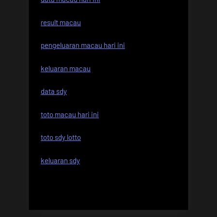
result macau
pengeluaran macau hari ini
keluaran macau
data sdy
toto macau hari ini
toto sdy lotto
keluaran sdy