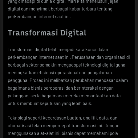
yang dihadapi di dunia digital. Mari kita menelusuri jejak
digital dan menyimak berbagai kabar terbaru tentang
perkembangan internet saat ini.
Transformasi Digital
Transformasi digital telah menjadi kata kunci dalam
perkembangan internet saat ini. Perusahaan dan organisasi di
berbagai sektor semakin mengadopsi teknologi digital guna
meningkatkan efisiensi operasional dan pengalaman
pengguna. Proses ini melibatkan perubahan mendasar dalam
bagaimana bisnis beroperasi dan berinteraksi dengan
pelanggan, serta bagaimana mereka memanfaatkan data
untuk membuat keputusan yang lebih baik.
Teknologi seperti kecerdasan buatan, analitik data, dan
otomatisasi telah mempercepat transformasi ini. Dengan
menggunakan alat-alat ini, bisnis dapat memahami pola