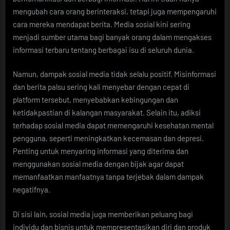
mengubah cara orang berinteraksi, tetapi juga mempengaruhi
cara mereka mendapat berita. Media sosial kini sering
menjadi sumber utama bagi banyak orang dalam mengakses
informasi terbaru tentang berbagai isu di seluruh dunia.
Namun, dampak sosial media tidak selalu positif. Misinformasi
dan berita palsu sering kali menyebar dengan cepat di
platform tersebut, menyebabkan kebingungan dan
ketidakpastian di kalangan masyarakat. Selain itu, adiksi
terhadap sosial media dapat memengaruhi kesehatan mental
pengguna, seperti meningkatkan kecemasan dan depresi.
Penting untuk menyaring informasi yang diterima dan
menggunakan sosial media dengan bijak agar dapat
memanfaatkan manfaatnya tanpa terjebak dalam dampak
negatifnya.
Di sisi lain, sosial media juga memberikan peluang bagi
individu dan bisnis untuk mempresentasikan diri dan produk