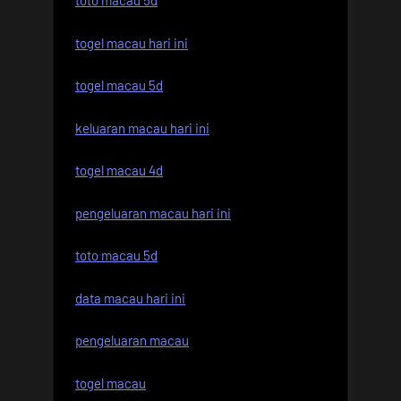
toto macau 5d
togel macau hari ini
togel macau 5d
keluaran macau hari ini
togel macau 4d
pengeluaran macau hari ini
toto macau 5d
data macau hari ini
pengeluaran macau
togel macau