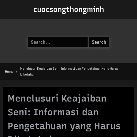
Skip
cuocsongthongminh
to
content
Search
for:
Menelusuri Keajaiban Seni: Informasi dan Pengetahuan yang Harus
Home
Diketahui
Menelusuri Keajaiban
Seni: Informasi dan
Pengetahuan yang Harus