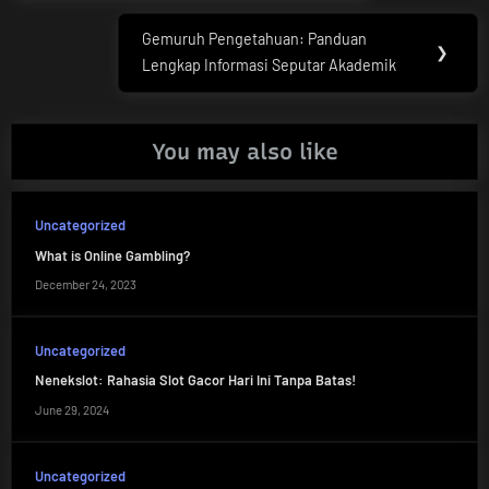
Gemuruh Pengetahuan: Panduan
Next
❯
Lengkap Informasi Seputar Akademik
Post:
You may also like
Uncategorized
What is Online Gambling?
December 24, 2023
Uncategorized
Nenekslot: Rahasia Slot Gacor Hari Ini Tanpa Batas!
June 29, 2024
Uncategorized