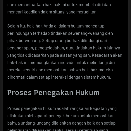
dan memanfaatkan hak-hak ini untuk membela diri dan
mencari keadilan dalam situasi yang merugikan.
Selain itu, hak-hak Anda di dalam hukum mencakup
perlindungan terhadap tindakan sewenang-wenang oleh
pihak berwenang. Setiap orang berhak dilindungi dari
penangkapan, penggeledahan, atau tindakan hukum lainnya
yang tidak didasarkan pada alasan yang sah. Kesadaran akan
hak-hak ini memungkinkan individu untuk melindungi diri
mereka sendiri dan memastikan bahwa hak-hak mereka
dihormati dalam setiap interaksi dengan sistem hukum.
Proses Penegakan Hukum
Proses penegakan hukum adalah rangkaian kegiatan yang
dilakukan oleh aparat penegak hukum untuk memastikan
bahwa undang-undang dijalankan dengan baik dan setiap
pelanggaran dikenakan sanksi sesuai ketentuan yang