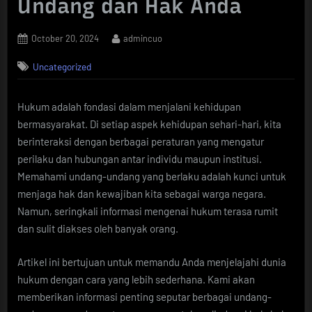
Undang dan Hak Anda
Posted
By
October 20, 2024
admincuo
on
Uncategorized
Hukum adalah fondasi dalam menjalani kehidupan
bermasyarakat. Di setiap aspek kehidupan sehari-hari, kita
berinteraksi dengan berbagai peraturan yang mengatur
perilaku dan hubungan antar individu maupun institusi.
Memahami undang-undang yang berlaku adalah kunci untuk
menjaga hak dan kewajiban kita sebagai warga negara.
Namun, seringkali informasi mengenai hukum terasa rumit
dan sulit diakses oleh banyak orang.
Artikel ini bertujuan untuk memandu Anda menjelajahi dunia
hukum dengan cara yang lebih sederhana. Kami akan
memberikan informasi penting seputar berbagai undang-