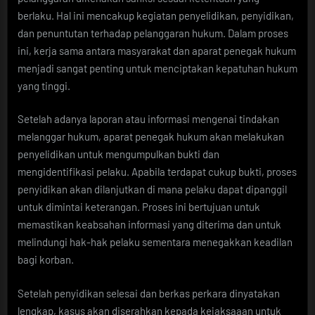
berlaku. Hal ini mencakup kegiatan penyelidikan, penyidikan,
dan penuntutan terhadap pelanggaran hukum. Dalam proses
ini, kerja sama antara masyarakat dan aparat penegak hukum
menjadi sangat penting untuk menciptakan kepatuhan hukum
yang tinggi.
Setelah adanya laporan atau informasi mengenai tindakan
melanggar hukum, aparat penegak hukum akan melakukan
penyelidikan untuk mengumpulkan bukti dan
mengidentifikasi pelaku. Apabila terdapat cukup bukti, proses
penyidikan akan dilanjutkan di mana pelaku dapat dipanggil
untuk dimintai keterangan. Proses ini bertujuan untuk
memastikan keabsahan informasi yang diterima dan untuk
melindungi hak-hak pelaku sementara menegakkan keadilan
bagi korban.
Setelah penyidikan selesai dan berkas perkara dinyatakan
lengkap, kasus akan diserahkan kepada kejaksaaan untuk