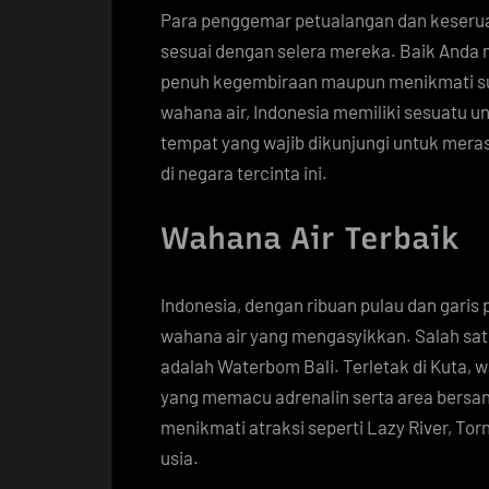
Para penggemar petualangan dan keserua
sesuai dengan selera mereka. Baik Anda 
penuh kegembiraan maupun menikmati su
wahana air, Indonesia memiliki sesuatu u
tempat yang wajib dikunjungi untuk mer
di negara tercinta ini.
Wahana Air Terbaik
Indonesia, dengan ribuan pulau dan gari
wahana air yang mengasyikkan. Salah satu
adalah Waterbom Bali. Terletak di Kuta, 
yang memacu adrenalin serta area bersa
menikmati atraksi seperti Lazy River, To
usia.