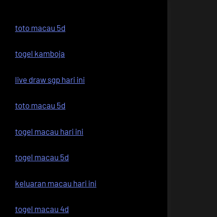
toto macau 5d
togel kamboja
live draw sgp hari ini
toto macau 5d
togel macau hari ini
togel macau 5d
keluaran macau hari ini
togel macau 4d