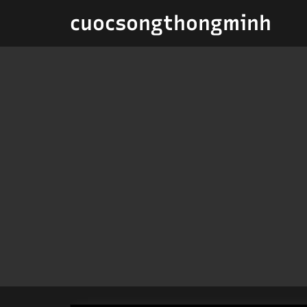
Skip
cuocsongthongminh
to
content