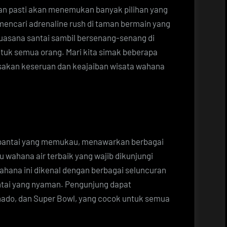
n pasti akan menemukan banyak pilihan yang
mencari adrenaline rush di taman bermain yang
asana santai sambil bersenang-senang di
ntuk semua orang. Mari kita simak beberapa
asakan keseruan dan keajaiban wisata wahana
s pantai yang memukau, menawarkan berbagai
 wahana air terbaik yang wajib dikunjungi
wahana ini dikenal dengan berbagai seluncuran
ntai yang nyaman. Pengunjung dapat
rnado, dan Super Bowl, yang cocok untuk semua