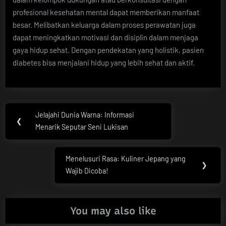
profesional kesehatan mental dapat memberikan manfaat
besar. Melibatkan keluarga dalam proses perawatan juga
dapat meningkatkan motivasi dan disiplin dalam menjaga
gaya hidup sehat. Dengan pendekatan yang holistik, pasien
diabetes bisa menjalani hidup yang lebih sehat dan aktif.
Post
Jelajahi Dunia Warna: Informasi
Previous
❮
navigation
Menarik Seputar Seni Lukisan
Post:
Menelusuri Rasa: Kuliner Jepang yang
Next
❯
Wajib Dicoba!
Post:
You may also like