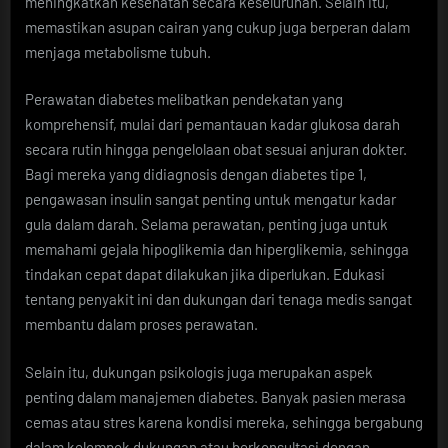
meningkatkan kesehatan secara keseluruhan. Selain itu,
memastikan asupan cairan yang cukup juga berperan dalam
menjaga metabolisme tubuh.
Perawatan diabetes melibatkan pendekatan yang
komprehensif, mulai dari pemantauan kadar glukosa darah
secara rutin hingga pengelolaan obat sesuai anjuran dokter.
Bagi mereka yang didiagnosis dengan diabetes tipe 1,
pengawasan insulin sangat penting untuk mengatur kadar
gula dalam darah. Selama perawatan, penting juga untuk
memahami gejala hipoglikemia dan hiperglikemia, sehingga
tindakan cepat dapat dilakukan jika diperlukan. Edukasi
tentang penyakit ini dan dukungan dari tenaga medis sangat
membantu dalam proses perawatan.
Selain itu, dukungan psikologis juga merupakan aspek
penting dalam manajemen diabetes. Banyak pasien merasa
cemas atau stres karena kondisi mereka, sehingga bergabung
dalam kelompok dukungan atau berkonsultasi dengan