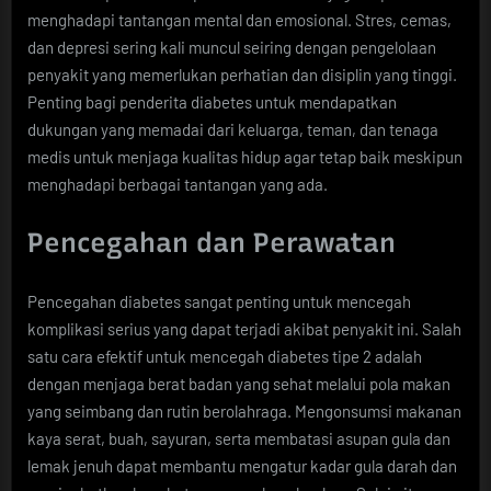
menghadapi tantangan mental dan emosional. Stres, cemas,
dan depresi sering kali muncul seiring dengan pengelolaan
penyakit yang memerlukan perhatian dan disiplin yang tinggi.
Penting bagi penderita diabetes untuk mendapatkan
dukungan yang memadai dari keluarga, teman, dan tenaga
medis untuk menjaga kualitas hidup agar tetap baik meskipun
menghadapi berbagai tantangan yang ada.
Pencegahan dan Perawatan
Pencegahan diabetes sangat penting untuk mencegah
komplikasi serius yang dapat terjadi akibat penyakit ini. Salah
satu cara efektif untuk mencegah diabetes tipe 2 adalah
dengan menjaga berat badan yang sehat melalui pola makan
yang seimbang dan rutin berolahraga. Mengonsumsi makanan
kaya serat, buah, sayuran, serta membatasi asupan gula dan
lemak jenuh dapat membantu mengatur kadar gula darah dan