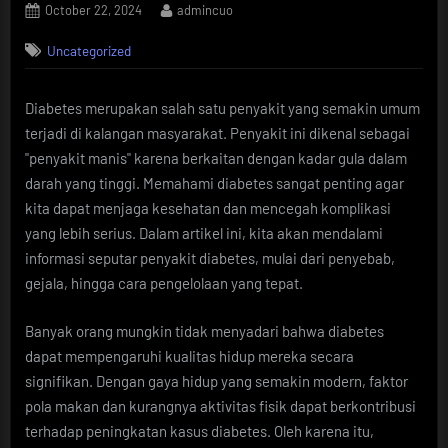
Posted
By
October 22, 2024
admincuo
on
Uncategorized
Diabetes merupakan salah satu penyakit yang semakin umum
terjadi di kalangan masyarakat. Penyakit ini dikenal sebagai
"penyakit manis" karena berkaitan dengan kadar gula dalam
darah yang tinggi. Memahami diabetes sangat penting agar
kita dapat menjaga kesehatan dan mencegah komplikasi
yang lebih serius. Dalam artikel ini, kita akan mendalami
informasi seputar penyakit diabetes, mulai dari penyebab,
gejala, hingga cara pengelolaan yang tepat.
Banyak orang mungkin tidak menyadari bahwa diabetes
dapat mempengaruhi kualitas hidup mereka secara
signifikan. Dengan gaya hidup yang semakin modern, faktor
pola makan dan kurangnya aktivitas fisik dapat berkontribusi
terhadap peningkatan kasus diabetes. Oleh karena itu,