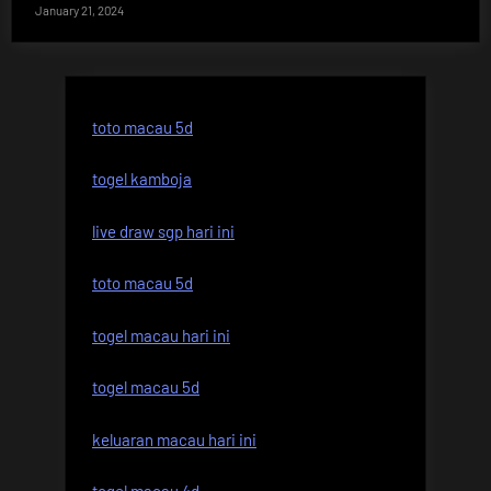
January 21, 2024
toto macau 5d
togel kamboja
live draw sgp hari ini
toto macau 5d
togel macau hari ini
togel macau 5d
keluaran macau hari ini