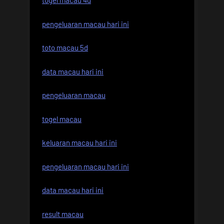
togel macau 4d
pengeluaran macau hari ini
toto macau 5d
data macau hari ini
pengeluaran macau
togel macau
keluaran macau hari ini
pengeluaran macau hari ini
data macau hari ini
result macau