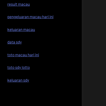
result macau
pengeluaran macau hari ini
keluaran macau
data sdy
toto macau hari ini
toto sdy lotto
keluaran sdy