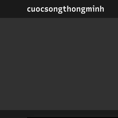
Skip
cuocsongthongminh
to
content