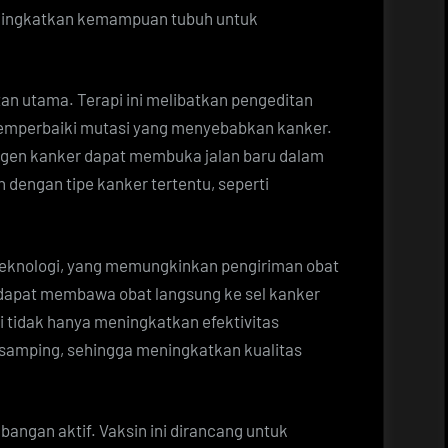
eningkatkan kemampuan tubuh untuk
tan utama. Terapi ini melibatkan pengeditan
mperbaiki mutasi yang menyebabkan kanker.
gen kanker dapat membuka jalan baru dalam
dengan tipe kanker tertentu, seperti
teknologi, yang memungkinkan pengiriman obat
l dapat membawa obat langsung ke sel kanker
i tidak hanya meningkatkan efektivitas
 samping, sehingga meningkatkan kualitas
angan aktif. Vaksin ini dirancang untuk