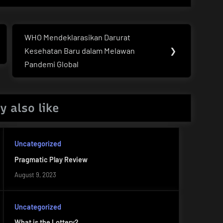
WHO Mendeklarasikan Darurat
Next
Kesehatan Baru dalam Melawan
❯
Post:
Pandemi Global
y also like
Uncategorized
Pragmatic Play Review
August 9, 2023
Uncategorized
What is the Lottery?