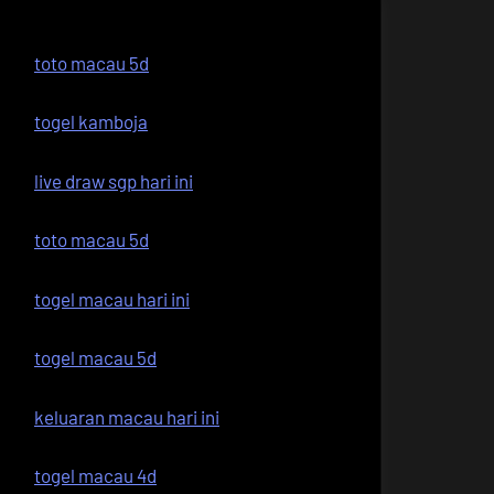
toto macau 5d
togel kamboja
live draw sgp hari ini
toto macau 5d
togel macau hari ini
togel macau 5d
keluaran macau hari ini
togel macau 4d