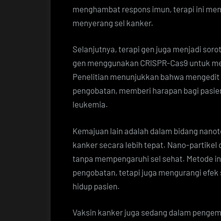
menghambat respons imun, terapi ini m
menyerang sel kanker.
Selanjutnya, terapi gen juga menjadi soro
gen menggunakan CRISPR-Cas9 untuk me
Penelitian menunjukkan bahwa mengedit 
pengobatan, memberi harapan bagi pasien 
leukemia.
Kemajuan lain adalah dalam bidang nano
kanker secara lebih tepat. Nano-partike
tanpa mempengaruhi sel sehat. Metode in
pengobatan, tetapi juga mengurangi efek
hidup pasien.
Vaksin kanker juga sedang dalam pengemb