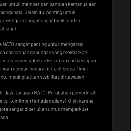
rtujuan untuk memberikan bantuan kemanusiaan
pengungsi. Selain itu, penting untuk
ra-negara anggota agar tidak mudah
at jahat.
a NATO sangat penting untuk mengatasi
ijen dan latihan gabungan yang melibatkan
iber akan menciptakan kesatuan dan kesiapan
ubungan dengan negara mitra di Eropa Timur
ntu meningkatkan stabilitas di kawasan.
uhi daya tanggap NATO. Perubahan pemerintah
eksi komitmen terhadap aliansi. Oleh karena
nggota sangat diperlukan untuk memperkuat
 ada.