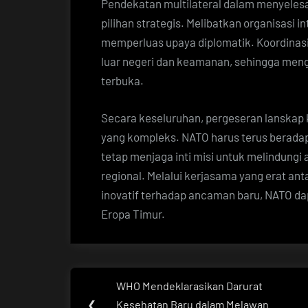
Pendekatan multilateral dalam menyelesai
pilihan strategis. Melibatkan organisasi in
memperluas upaya diplomatik. Koordinasi
luar negeri dan keamanan, sehingga meng
terbuka.
Secara keseluruhan, pergeseran lanskap
yang kompleks. NATO harus terus beradap
tetap menjaga inti misi untuk melindun
regional. Melalui kerjasama yang erat an
inovatif terhadap ancaman baru, NATO dapa
Eropa Timur.
Post
WHO Mendeklarasikan Darurat
Previous
navigation
❮
Kesehatan Baru dalam Melawan