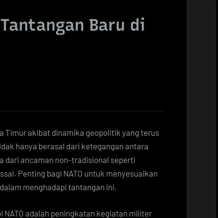
Tantangan Baru di
 Timur akibat dinamika geopolitik yang terus
i tidak hanya berasal dari ketegangan antara
a dari ancaman non-tradisional seperti
massal. Penting bagi NATO untuk menyesuaikan
n dalam menghadapi tantangan ini.
i NATO adalah peningkatan kegiatan militer