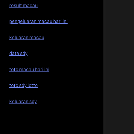
result macau
pengeluaran macau hari ini
keluaran macau
data sdy
toto macau hari ini
toto sdy lotto
keluaran sdy