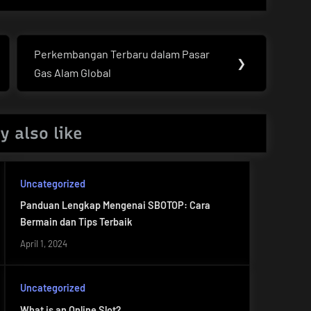
Perkembangan Terbaru dalam Pasar
Next
❯
Gas Alam Global
Post:
y also like
Uncategorized
Panduan Lengkap Mengenai SBOTOP: Cara
Bermain dan Tips Terbaik
April 1, 2024
Uncategorized
What is an Online Slot?