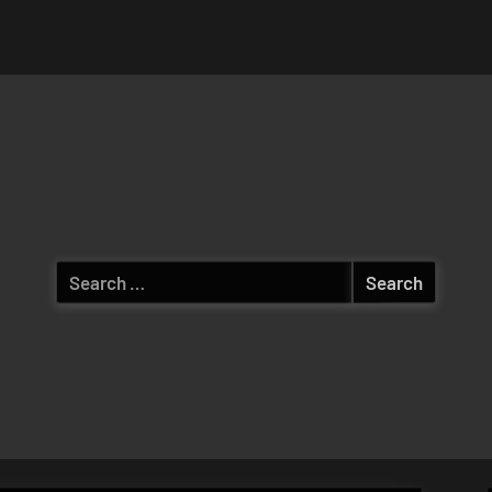
Search
for: