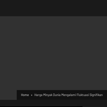
Home
Harga Minyak Dunia Mengalami Fluktuasi Signifikan