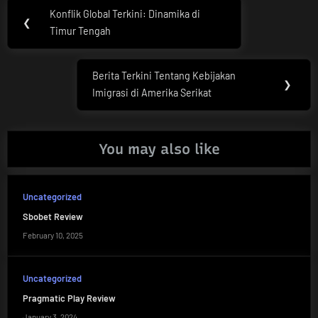
Post
Konflik Global Terkini: Dinamika di
Previous
❮
navigation
Timur Tengah
Post:
Berita Terkini Tentang Kebijakan
Next
❯
Imigrasi di Amerika Serikat
Post:
You may also like
Uncategorized
Sbobet Review
February 10, 2025
Uncategorized
Pragmatic Play Review
January 3, 2024