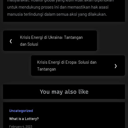
untuk mendukung proses ini dan memastikan hak asasi
manusia terlindungi dalam semua aksi yang dilakukan.
Post
Krisis Energi di Ukraina: Tantangan
Previous
❮
navigation
dan Solusi
Post:
Krisis Energi di Eropa: Solusi dan
Next
❯
Tantangan
Post:
You may also like
Uncategorized
What is a Lottery?
February 4, 2023