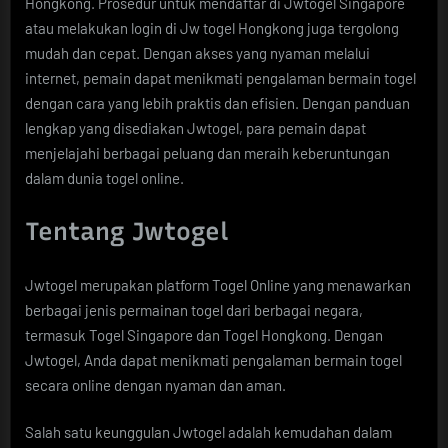
Hongkong. Prosedur untuk mendaftar di Jwtogel Singapore
atau melakukan login di Jw togel Hongkong juga tergolong
mudah dan cepat. Dengan akses yang nyaman melalui
internet, pemain dapat menikmati pengalaman bermain togel
dengan cara yang lebih praktis dan efisien. Dengan panduan
lengkap yang disediakan Jwtogel, para pemain dapat
menjelajahi berbagai peluang dan meraih keberuntungan
dalam dunia togel online.
Tentang Jwtogel
Jwtogel merupakan platform Togel Online yang menawarkan
berbagai jenis permainan togel dari berbagai negara,
termasuk Togel Singapore dan Togel Hongkong. Dengan
Jwtogel, Anda dapat menikmati pengalaman bermain togel
secara online dengan nyaman dan aman.
Salah satu keunggulan Jwtogel adalah kemudahan dalam