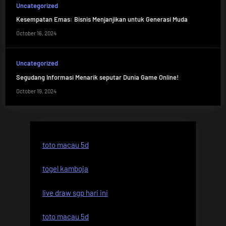
Uncategorized
Kesempatan Emas: Bisnis Menjanjikan untuk Generasi Muda
October 16, 2024
Uncategorized
Segudang Informasi Menarik seputar Dunia Game Online!
October 19, 2024
toto macau 5d
togel kamboja
live draw sgp hari ini
toto macau 5d