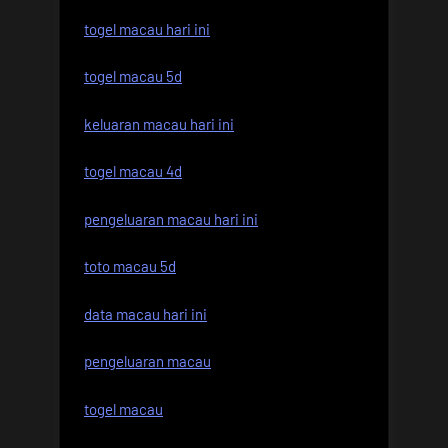
togel macau hari ini
togel macau 5d
keluaran macau hari ini
togel macau 4d
pengeluaran macau hari ini
toto macau 5d
data macau hari ini
pengeluaran macau
togel macau