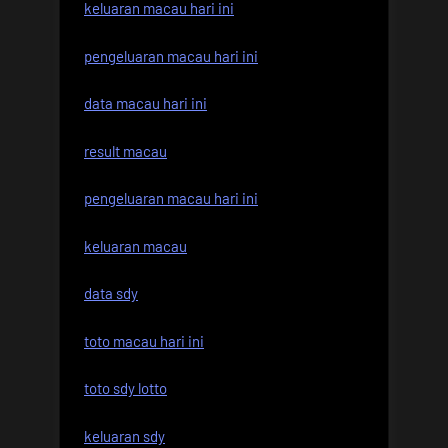
keluaran macau hari ini
pengeluaran macau hari ini
data macau hari ini
result macau
pengeluaran macau hari ini
keluaran macau
data sdy
toto macau hari ini
toto sdy lotto
keluaran sdy