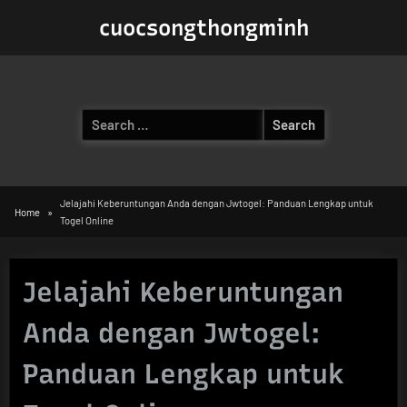
Skip
cuocsongthongminh
to
content
Search
for:
Jelajahi Keberuntungan Anda dengan Jwtogel: Panduan Lengkap untuk
Home
Togel Online
Jelajahi Keberuntungan
Anda dengan Jwtogel:
Panduan Lengkap untuk