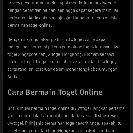
proses pendaftaran. Anda dapat mendaftar akun Jwtogel
dengan cepat dan mudah, sehingga dapat segera memulai
perjalanan Anda dalam menjelajahi keberuntungan melalui
permainan togel online.
Dengan menggunakan platform Jwtogel, Anda dapat
mengakses berbagai pilihan permainan togel, termasuk jw
togel Singapore dan jw togel Hongkong. Nikmati sensasi
bermain togel dengan kemudahan akses melalui Jwtogel,
serta rasakan keseruan dalam menantang keberuntungan
Anda.
Cara Bermain Togel Online
Untuk mulai bermain togel online di Jwtogel, langkah pertama
yang harus dilakukan adalah mendaftar akun di situs resmi
Jwtogel. Pilih jenis permainan togel favorit Anda, apakah itu
togel Singapore atau togel Hongkong, dan ikuti panduan