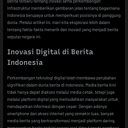
Berita terbaru tentang inovasi serta perkembangan
infrastruktur memberikan gambaran jelas tentang bagaimana
Indonesia berupaya untuk memperkuat posisinya di panggung
dunia. Melalui artikel ini, mari kita eksplorasi lebih dalam
tentang fakta-fakta menarik dan inovasi yang menjadi berita
seputar negara ini.
Inovasi Digital di Berita
Indonesia
Perkembangan teknologi digital telah membawa perubahan
signifikan dalam dunia berita di Indonesia. Media berita kini
tidak hanya dapat diakses melalui media cetak, tetapi juga
melalui platform digital yang memudahkan masyarakat untuk
mendapatkan informasi dengan cepat. Dengan adanya
smartphone dan akses internet yang semakin luas, banyak
media berita yang bertransformasi menjadi platform daring,
menawarkan berita terkini secara real-time kepada pembaca.