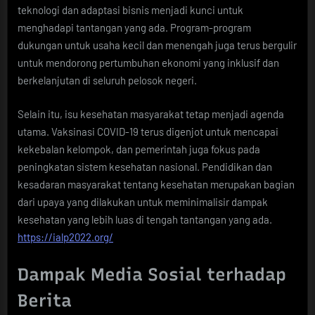
teknologi dan adaptasi bisnis menjadi kunci untuk
menghadapi tantangan yang ada. Program-program
dukungan untuk usaha kecil dan menengah juga terus bergulir
untuk mendorong pertumbuhan ekonomi yang inklusif dan
berkelanjutan di seluruh pelosok negeri.
Selain itu, isu kesehatan masyarakat tetap menjadi agenda
utama. Vaksinasi COVID-19 terus digenjot untuk mencapai
kekebalan kelompok, dan pemerintah juga fokus pada
peningkatan sistem kesehatan nasional. Pendidikan dan
kesadaran masyarakat tentang kesehatan merupakan bagian
dari upaya yang dilakukan untuk meminimalisir dampak
kesehatan yang lebih luas di tengah tantangan yang ada.
https://ialp2022.org/
Dampak Media Sosial terhadap
Berita