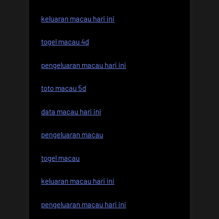
keluaran macau hari ini
togel macau 4d
pengeluaran macau hari ini
toto macau 5d
data macau hari ini
pengeluaran macau
togel macau
keluaran macau hari ini
pengeluaran macau hari ini