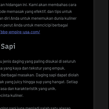
zatan hidangan ini. Kami akan membahas cara
ode memasak yang efektif, dan tips untuk
n diri Anda untuk menemukan dunia kuliner
n perut Anda untuk mencicipi berbagai
//bbq-empire-usa.com/
 Sapi
u jenis daging yang paling disukai di seluruh
sa yang kaya dan tekstur yang empuk,
erbagai masakan. Daging sapi dapat diolah
ak yang juicy hingga sup yang hangat. Setiap
asa dan karakteristik yang unik,
cinta kuliner.
ging sapi juga menjadi salah satu alasan