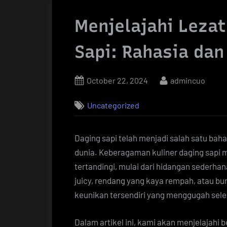
Menjelajahi Lezat
Sapi: Rahasia dan
Posted
By
October 22, 2024
admincuo
on
Uncategorized
Daging sapi telah menjadi salah satu baha
dunia. Keberagaman kuliner daging sapi
tertandingi, mulai dari hidangan sederha
juicy, rendang yang kaya rempah, atau b
keunikan tersendiri yang menggugah sele
Dalam artikel ini, kami akan menjelajahi