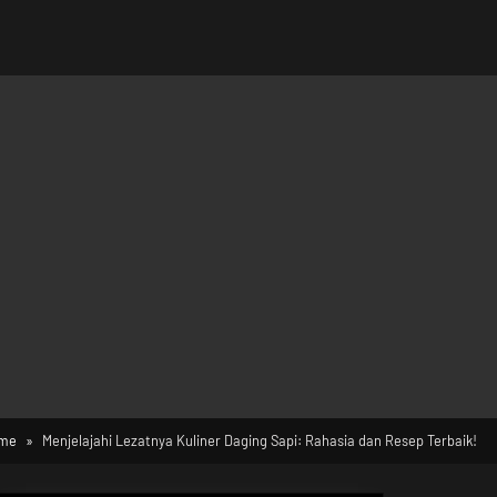
me
Menjelajahi Lezatnya Kuliner Daging Sapi: Rahasia dan Resep Terbaik!