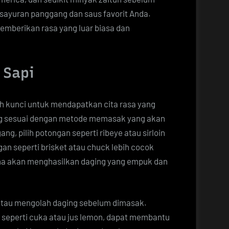
 sayuran panggang dan saus favorit Anda.
mberikan rasa yang luar biasa dan
 Sapi
h kunci untuk mendapatkan cita rasa yang
ang sesuai dengan metode memasak yang akan
g, pilih potongan seperti ribeye atau sirloin
an seperti brisket atau chuck lebih cocok
ena akan menghasilkan daging yang empuk dan
 atau mengolah daging sebelum dimasak.
eperti cuka atau jus lemon, dapat membantu