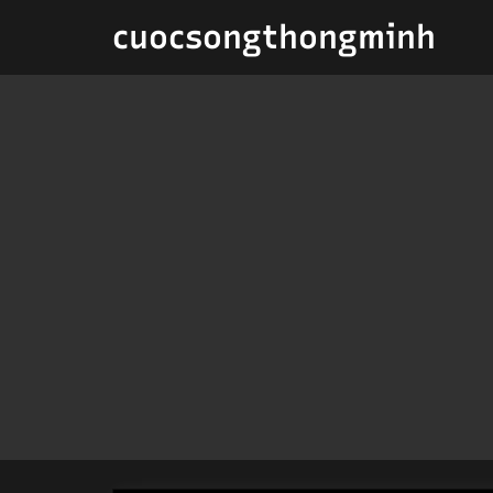
Skip
cuocsongthongminh
to
content