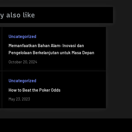
y also like
Uncategorized
Memanfaatkan Bahan Alam: Inovasi dan
Pengelolaan Berkelanjutan untuk Masa Depan
October 20, 2024
Uncategorized
How to Beat the Poker Odds
May 23, 2023