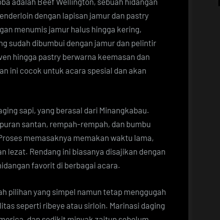
oba adalah Beef Wellington, sebuah hidangan
enderloin dengan lapisan jamur dan pastry
gan menumis jamur halus hingga kering,
ng sudah dibumbui dengan jamur dan pelintir
oven hingga pastry berwarna keemasan dan
 ini cocok untuk acara spesial dan akan
aging sapi, yang berasal dari Minangkabau.
mpuran santan, rempah-rempah, dan bumbu
uk. Proses memasaknya memakan waktu lama,
an lezat. Rendang ini biasanya disajikan dengan
hidangan favorit di berbagai acara.
lah pilihan yang simpel namun tetap menggugah
tas seperti ribeye atau sirloin. Marinasi daging
erica, dan sedikit minyak zaitun sebelum