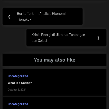
Post
Berita Terkini: Analisis Ekonomi
Previous
❮
navigation
Tiongkok
Post:
Krisis Energi di Ukraina: Tantangan
Next
❯
dan Solusi
Post:
You may also like
Uncategorized
What is a Casino?
October 3, 2024
Uncategorized