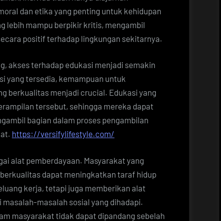
i moral dan etika yang penting untuk kehidupan
ng lebih mampu berpikir kritis, mengambil
ecara positif terhadap lingkungan sekitarnya.
g, akses terhadap edukasi menjadi semakin
asi yang tersedia, kemampuan untuk
g berkualitas menjadi crucial. Edukasi yang
erampilan tersebut, sehingga mereka dapat
engambil bagian dalam proses pengambilan
at.
https://versifylifestyle.com/
bagai alat pemberdayaan. Masyarakat yang
 berkualitas dapat meningkatkan taraf hidup
uang kerja, tetapi juga memberikan alat
i masalah-masalah sosial yang dihadapi.
lam masyarakat tidak dapat dipandang sebelah