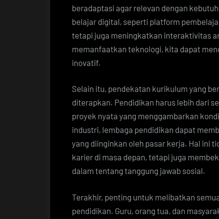
beradaptasi agar relevan dengan kebutu
belajar digital, seperti platform pembela
tetapi juga meningkatkan interaktivitas a
memanfaatkan teknologi, kita dapat mend
inovatif.
Selain itu, pendekatan kurikulum yang be
diterapkan. Pendidikan harus lebih dari se
proyek nyata yang menggambarkan kondisi
industri, lembaga pendidikan dapat me
yang diinginkan oleh pasar kerja. Hal in
karier di masa depan, tetapi juga memb
dalam tentang tanggung jawab sosial.
Terakhir, penting untuk melibatkan semu
pendidikan. Guru, orang tua, dan masyara