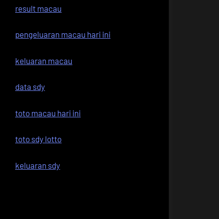
result macau
pengeluaran macau hari ini
keluaran macau
data sdy
toto macau hari ini
toto sdy lotto
keluaran sdy