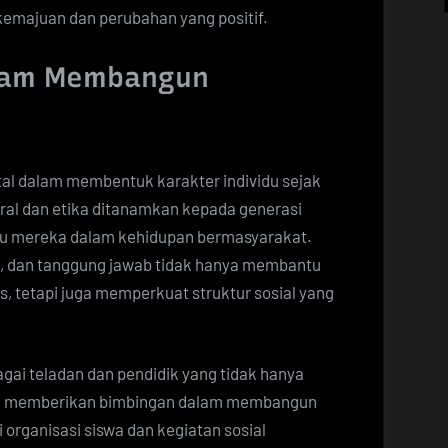
kemajuan dan perubahan yang positif.
alam Membangun
tal dalam membentuk karakter individu sejak
 moral dan etika ditanamkan kepada generasi
aku mereka dalam kehidupan bermasyarakat.
a, dan tanggung jawab tidak hanya membantu
, tetapi juga memperkuat struktur sosial yang
agai teladan dan pendidik yang tidak hanya
ga memberikan bimbingan dalam membangun
i organisasi siswa dan kegiatan sosial