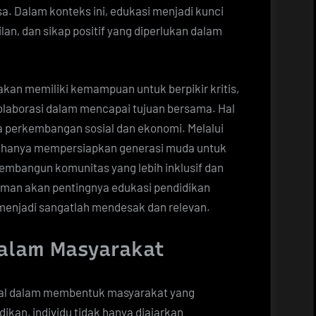
. Dalam konteks ini, edukasi menjadi kunci
n, dan sikap positif yang diperlukan dalam
akan memiliki kemampuan untuk berpikir kritis,
kolaborasi dalam mencapai tujuan bersama. Hal
da perkembangan sosial dan ekonomi. Melalui
kan hanya mempersiapkan generasi muda untuk
membangun komunitas yang lebih inklusif dan
man akan pentingnya edukasi pendidikan
menjadi sangatlah mendesak dan relevan.
dalam Masyarakat
ital dalam membentuk masyarakat yang
ikan, individu tidak hanya diajarkan