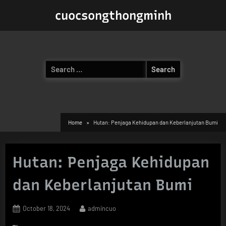
Skip
cuocsongthongminh
to
content
Search
for:
Home
Hutan: Penjaga Kehidupan dan Keberlanjutan Bumi
Hutan: Penjaga Kehidupan
dan Keberlanjutan Bumi
Posted
By
October 18, 2024
admincuo
on