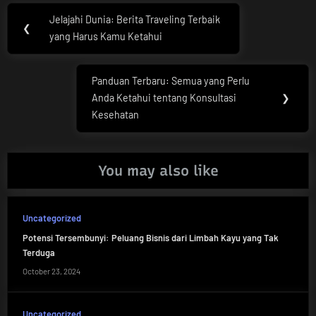
Post
Jelajahi Dunia: Berita Traveling Terbaik
Previous
❮
navigation
yang Harus Kamu Ketahui
Post:
Panduan Terbaru: Semua yang Perlu
Next
Anda Ketahui tentang Konsultasi
❯
Post:
Kesehatan
You may also like
Uncategorized
Potensi Tersembunyi: Peluang Bisnis dari Limbah Kayu yang Tak
Terduga
October 23, 2024
Uncategorized