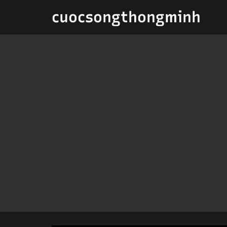
Skip
cuocsongthongminh
to
content