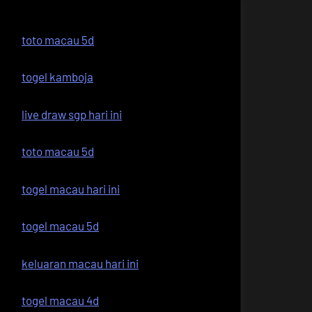
toto macau 5d
togel kamboja
live draw sgp hari ini
toto macau 5d
togel macau hari ini
togel macau 5d
keluaran macau hari ini
togel macau 4d