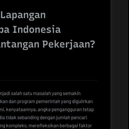
 Lapangan
pa Indonesia
antangan Pekerjaan?
enjadi salah satu masalah yang semakin
kan dan program pemerintah yang digulirkan
i, kenyataannya, angka pengangguran tetap
dia tidak sebanding dengan jumlah pencari
ang kompleks, merefleksikan berbagai faktor