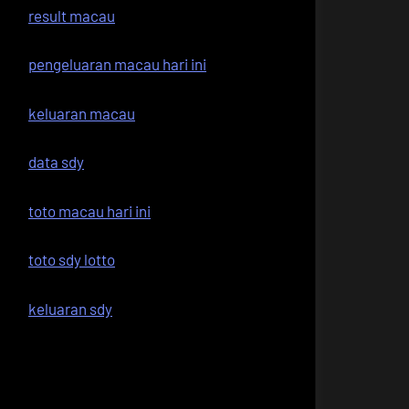
result macau
pengeluaran macau hari ini
keluaran macau
data sdy
toto macau hari ini
toto sdy lotto
keluaran sdy