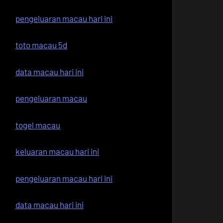
pengeluaran macau hari ini
toto macau 5d
data macau hari ini
pengeluaran macau
togel macau
keluaran macau hari ini
pengeluaran macau hari ini
data macau hari ini