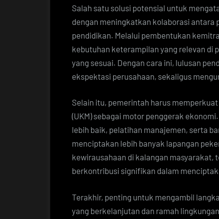
Salah satu solusi potensial untuk mengat
dengan meningkatkan kolaborasi antara 
pendidikan. Melalui pembentukan kemitra
kebutuhan keterampilan yang relevan di 
yang sesuai. Dengan cara ini, lulusan pe
ekspektasi perusahaan, sekaligus mengu
Selain itu, pemerintah harus memperkua
(UKM) sebagai motor penggerak ekonomi
lebih baik, pelatihan manajemen, serta
menciptakan lebih banyak lapangan peke
kewirausahaan di kalangan masyarakat, t
berkontribusi signifikan dalam menciptak
Terakhir, penting untuk mengambil lang
yang berkelanjutan dan ramah lingkungan.