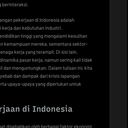
g berinteraksi.
ngan pekerjaan di Indonesia adalah
 kerja dan kebutuhan industri.
endidikan tinggi yang mengalami kesulitan
an kemampuan mereka, sementara sektor-
aga kerja yang terampil. Di sisi lain,
namika pasar kerja, namun sering kali tidak
 dan menguntungkan. Dalam tulisan ini, kita
yebab dan dampak dari krisis lapangan
erta upaya-upaya yang diperlukan untuk
rjaan di Indonesia
apat disebabkan oleh berbagai faktor ekonomi