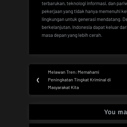
terbarukan, teknologi informasi, dan par
pekerjaan yang tidak hanya memenuhi keb
lingkungan untuk generasi mendatang. D
berkelanjutan, Indonesia dapat keluar da
masa depan yang lebih cerah.
Post
Melawan Tren: Memahami
Previous
navigation
❮
Peningkatan Tingkat Kriminal di
Post:
Masyarakat Kita
You ma