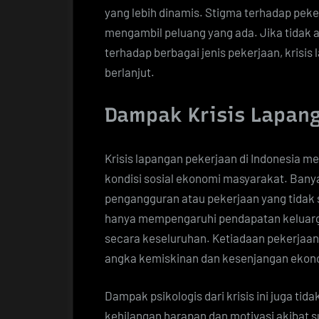
yang lebih dinamis. Stigma terhadap peke
mengambil peluang yang ada. Jika tidak 
terhadap berbagai jenis pekerjaan, krisis
berlanjut.
Dampak Krisis Lapan
Krisis lapangan pekerjaan di Indonesia 
kondisi sosial ekonomi masyarakat. Bany
pengangguran atau pekerjaan yang tidak s
hanya mempengaruhi pendapatan keluarga
secara keseluruhan. Ketiadaan pekerja
angka kemiskinan dan kesenjangan ekon
Dampak psikologis dari krisis ini juga ti
kehilangan harapan dan motivasi akibat 