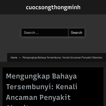
Skip
cuocsongthongminh
to
content
Search
for:
Home
Mengungkap Bahaya Tersembunyi: Kenali Ancaman Penyakit Obesitas
Mengungkap Bahaya
Tersembunyi: Kenali
Ancaman Penyakit