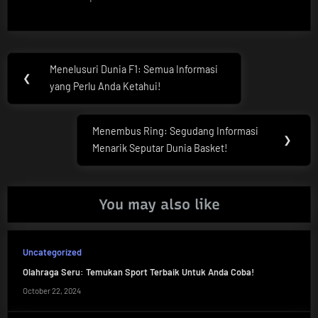
Post
Menelusuri Dunia F1: Semua Informasi
Previous
❮
navigation
yang Perlu Anda Ketahui!
Post:
Menembus Ring: Segudang Informasi
Next
❯
Menarik Seputar Dunia Basket!
Post:
You may also like
Uncategorized
Olahraga Seru: Temukan Sport Terbaik Untuk Anda Coba!
October 22, 2024