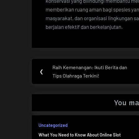
konservasi yang dilindungi membantu me
memberikan ruang aman bagi spesies yan
masyarakat, dan organisasi lingkungan sa
berjalan efektif dan berkelanjutan.
Post
Raih Kemenangan: Ikuti Berita dan
Previous
❮
navigation
Tips Olahraga Terkini!
Post:
You ma
Uncategorized
What You Need to Know About Online Slot