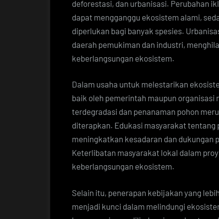
deforestasi, dan urbanisasi. Perubahan 
dapat mengganggu ekosistem alami, seda
diperlukan bagi banyak spesies. Urbanisas
daerah pemukiman dan industri, menghila
keberlangsungan ekosistem.
Dalam usaha untuk melestarikan ekosiste
baik oleh pemerintah maupun organisasi n
terdegradasi dan penanaman pohon mer
diterapkan. Edukasi masyarakat tentang 
meningkatkan kesadaran dan dukungan pub
Keterlibatan masyarakat lokal dalam proy
keberlangsungan ekosistem.
Selain itu, penerapan kebijakan yang lebi
menjadi kunci dalam melindungi ekosis