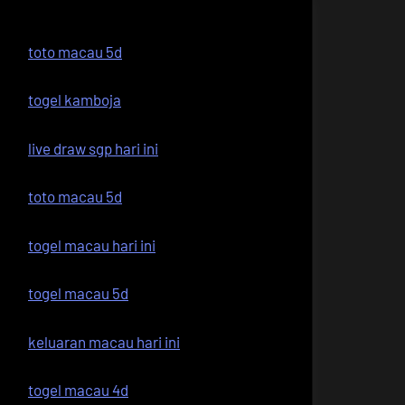
toto macau 5d
togel kamboja
live draw sgp hari ini
toto macau 5d
togel macau hari ini
togel macau 5d
keluaran macau hari ini
togel macau 4d