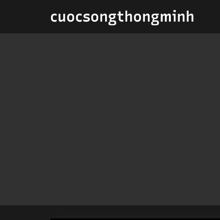
Skip
cuocsongthongminh
to
content