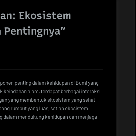
ban: Ekosistem
n Pentingnya”
mponen penting dalam kehidupan di Bumi yang
alik keindahan alam, terdapat berbagai interaksi
ungan yang membentuk ekosistem yang sehat
dang rumput yang luas, setiap ekosistem
ng dalam mendukung kehidupan dan menjaga