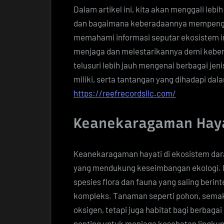
Dalam artikel ini, kita akan menggali leb
dan bagaimana keberadaannya mempengar
memahami informasi seputar ekosistem in
menjaga dan melestarikannya demi keberla
telusuri lebih jauh mengenai berbagai jen
miliki, serta tantangan yang dihadapi dal
https://reefrecordsllc.com/
Keanekaragaman Haya
Keanekaragaman hayati di ekosistem dar
yang mendukung keseimbangan ekologi. D
spesies flora dan fauna yang saling berin
kompleks. Tanaman seperti pohon, semak
oksigen, tetapi juga habitat bagi berbaga
penting untuk menjaga kesehatan lingku