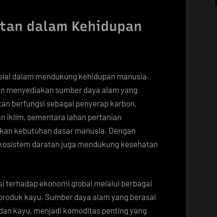
atan dalam Kehidupan
sial dalam mendukung kehidupan manusia.
ian menyediakan sumber daya alam yang
tan berfungsi sebagai penyerap karbon,
iklim, sementara lahan pertanian
kan kebutuhan dasar manusia. Dengan
ekosistem daratan juga mendukung kesehatan
si terhadap ekonomi global melalui berbagai
n produk kayu. Sumber daya alam yang berasal
an dan kayu, menjadi komoditas penting yang