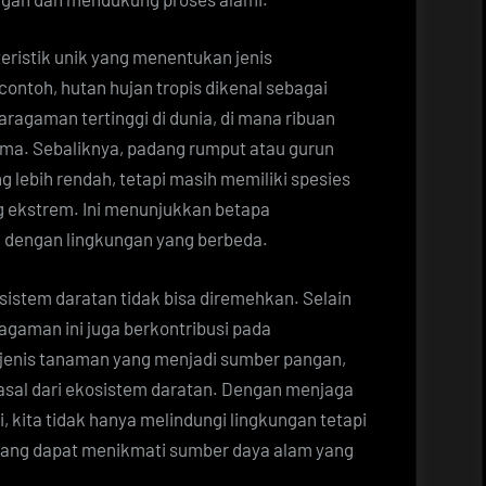
eristik unik yang menentukan jenis
ontoh, hutan hujan tropis dikenal sebagai
ragaman tertinggi di dunia, di mana ribuan
ma. Sebaliknya, padang rumput atau gurun
lebih rendah, tetapi masih memiliki spesies
ng ekstrem. Ini menunjukkan betapa
i dengan lingkungan yang berbeda.
stem daratan tidak bisa diremehkan. Selain
gaman ini juga berkontribusi pada
jenis tanaman yang menjadi sumber pangan,
rasal dari ekosistem daratan. Dengan menjaga
kita tidak hanya melindungi lingkungan tetapi
ang dapat menikmati sumber daya alam yang