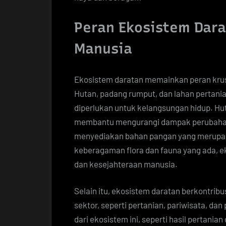
Peran Ekosistem Dar
Manusia
Ekosistem daratan memainkan peran kru
Hutan, padang rumput, dan lahan pertan
diperlukan untuk kelangsungan hidup. Hu
membantu mengurangi dampak perubahan 
menyediakan bahan pangan yang merupa
keberagaman flora dan fauna yang ada, 
dan kesejahteraan manusia.
Selain itu, ekosistem daratan berkontribu
sektor, seperti pertanian, pariwisata, da
dari ekosistem ini, seperti hasil pertani