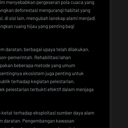
iklim menyebabkan pergeseran pola cuaca yang
ngkan deforestasi mengurangi habitat yang
i, di sisi lain, mengubah lanskap alami menjadi
ngkan ruang hijau yang penting bagi
m daratan, berbagai upaya telah dilakukan,
on-pemerintah. Rehabilitasi lahan
upakan beberapa metode yang umum
pentingnya ekosistem juga penting untuk
lik terhadap kegiatan pelestarian.
ek pelestarian terbukti efektif dalam menjaga
h ketat terhadap eksploitasi sumber daya alam
tem daratan. Pengembangan kawasan