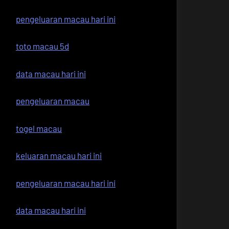
pengeluaran macau hari ini
toto macau 5d
data macau hari ini
pengeluaran macau
togel macau
keluaran macau hari ini
pengeluaran macau hari ini
data macau hari ini